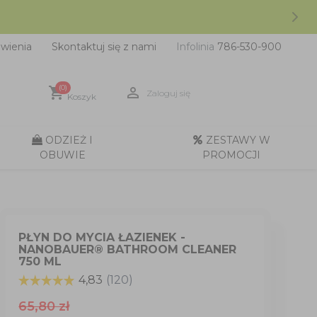
wienia
Skontaktuj się z nami
Infolinia
786-530-900
(0)
shopping_cart

Zaloguj się
Koszyk
ODZIEŻ I
ZESTAWY W
OBUWIE
PROMOCJI
PŁYN DO MYCIA ŁAZIENEK -
NANOBAUER® BATHROOM CLEANER
750 ML
65,80 zł