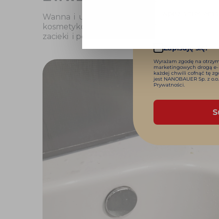
Wanna i umywalka to miejsca, w których no
kosmetyków, np. szamponu. Nanobauer Bat
zacieki i pozostawia czyszczoną powierzchni
Zapisuję się!
Wyrażam zgodę na otrzym
marketingowych drogą e
każdej chwili cofnąć tę
jest NANOBAUER Sp. z o.o.
Prywatności.
S