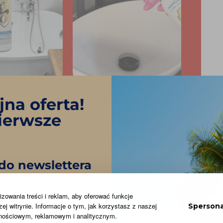
na oferta!
KABIN I
DO PŁYTEK I
ANIEN
UMYWALEK
ierwsze
ina będzie jak
Preparat umyje zarówno
wa kamień jak
armaturę, płytki jak i
alony! .
brodzik
 do newslettera
kod rabatowy!
zowania treści i reklam, aby oferować funkcje
j witrynie. Informacje o tym, jak korzystasz z naszej
Spersona
znościowym, reklamowym i analitycznym.
MYDŁA