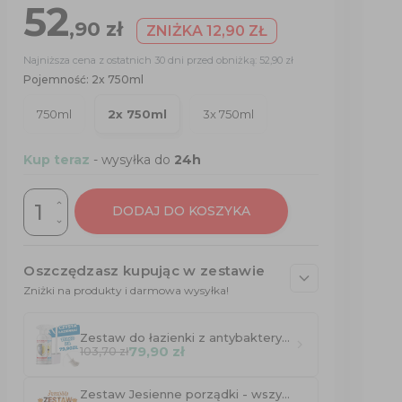
52
,90
zł
ZNIŻKA 12,90 ZŁ
Najniższa cena z ostatnich 30 dni przed obniżką: 52,90 zł
Pojemność: 2x 750ml
750ml
2x 750ml
3x 750ml
Kup teraz
- wysyłka do
24h
DODAJ DO KOSZYKA
Oszczędzasz kupując w zestawie
Zniżki na produkty i darmowa wysyłka!
Zestaw do łazienki z antybakteryjną szczotką i środkami do czyszczenia
79,90 zł
103,70 zł
Zestaw Jesienne porządki - wszystko czego potrzebujesz -30% i DARMOWA DOSTAWA!