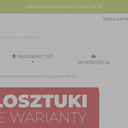
DARMOWA DOSTAWA JUŻ OD 99 ZŁ
Status zamó
BUDOWNICTWO
MOTORYZACJA
k - NANOBAUER® BATHROOM CLEANER 750 ML