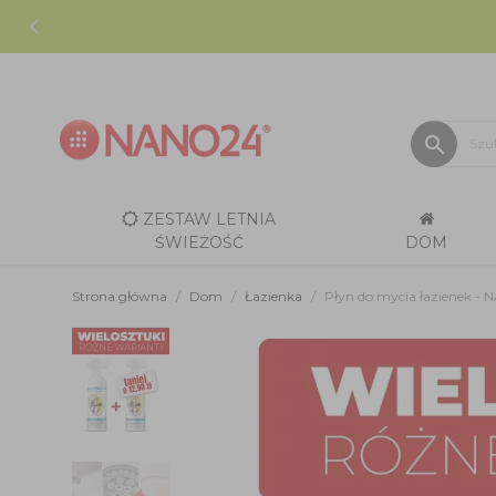
search
ZESTAW LETNIA
ŚWIEŻOŚĆ
DOM
Strona główna
Dom
Łazienka
Płyn do mycia łaziene