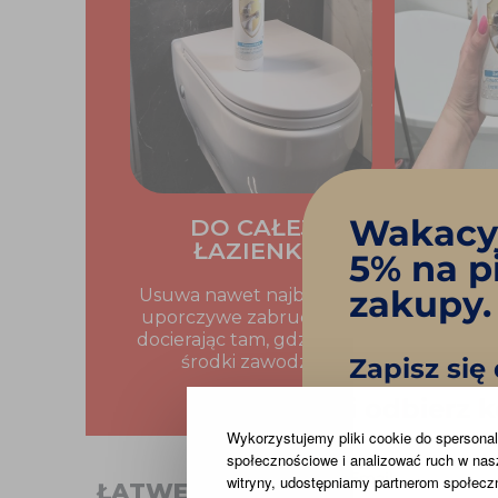
Wakacyj
DO CAŁEJ
DO 
ŁAZIENKI
W
5% na p
zakupy.
Usuwa nawet najbardziej
Twoja kab
uporczywe zabrudzenia,
nowa. Usu
docierając tam, gdzie inne
sz
środki zawodzą.
Zapisz się
i odbierz 
Wykorzystujemy pliki cookie do spersonali
społecznościowe i analizować ruch w nasze
Email
witryny, udostępniamy partnerom społec
ŁATWE USUWANIE OSADÓW Z 