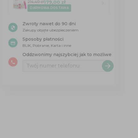
179,00 zł
214,40 zł
DARMOWA DOSTAWA
Zwroty nawet do 90 dni
security
Zakupy objęte ubezpieczeniem
Sposoby płatności
credit_card
BLIK, Pobranie, Karta i inne
Oddzwonimy najszybciej jak to możliwe
phone
arrow_forward