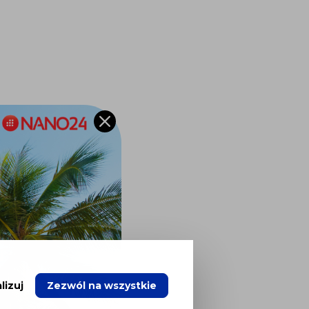
lizuj
Zezwól na wszystkie