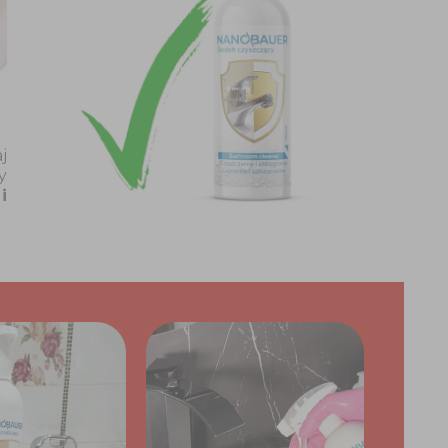
j
y
i