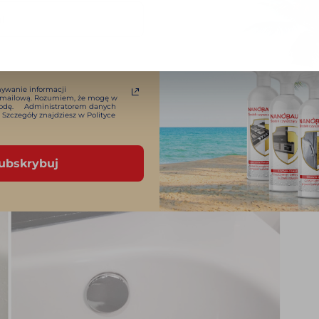
torycznie gromadzą się osady z mydła i innych
hroom Cleaner bardzo dobrze domywa tego typu
ę lśniącą i gotową do dalszego użytkowania.
ywanie informacji
-mailową. Rozumiem, że mogę w
 zgodę. Administratorem danych
 Szczegóły znajdziesz w Polityce
ubskrybuj