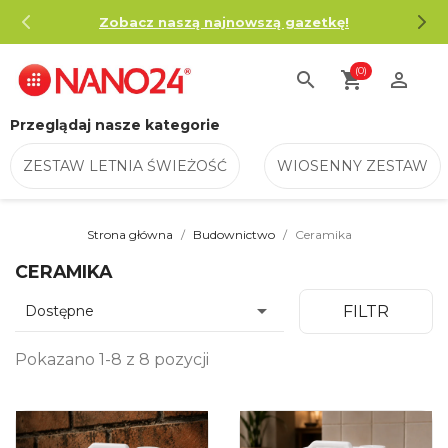
Zobacz naszą najnowszą gazetkę!
(0)
search
shopping_cart

Przeglądaj nasze kategorie
ZESTAW LETNIA ŚWIEŻOŚĆ
WIOSENNY ZESTAW
Strona główna
Budownictwo
Ceramika
CERAMIKA

Dostępne
FILTR
Pokazano 1-8 z 8 pozycji