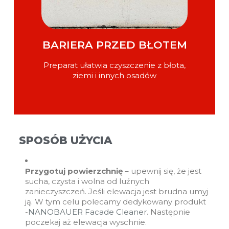
BARIERA PRZED BŁOTEM
Preparat ułatwia czyszczenie z błota,
ziemi i innych osadów
SPOSÓB UŻYCIA
Przygotuj powierzchnię
– upewnij się, że jest
sucha, czysta i wolna od luźnych
zanieczyszczeń. Jeśli elewacja jest brudna umyj
ją. W tym celu polecamy dedykowany produkt
-
NANOBAUER Facade Cleaner
. Następnie
poczekaj aż elewacja wyschnie.