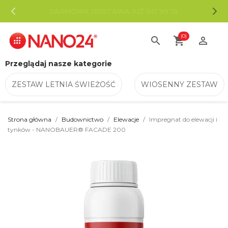
DARMOWA DOSTAWA JUŻ OD 99 ZŁ
(0)
search
shopping_cart

Przeglądaj nasze kategorie
ZESTAW LETNIA ŚWIEŻOŚĆ
WIOSENNY ZESTAW
Strona główna
Budownictwo
Elewacje
Impregnat do elewacji i
tynków - NANOBAUER® FACADE 200