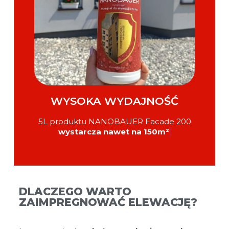
WYSOKA WYDAJNOŚĆ
5L produktu NANOBAUER Facade 200
wystarcza nawet na 150m²
DLACZEGO WARTO
ZAIMPREGNOWAĆ ELEWACJĘ?