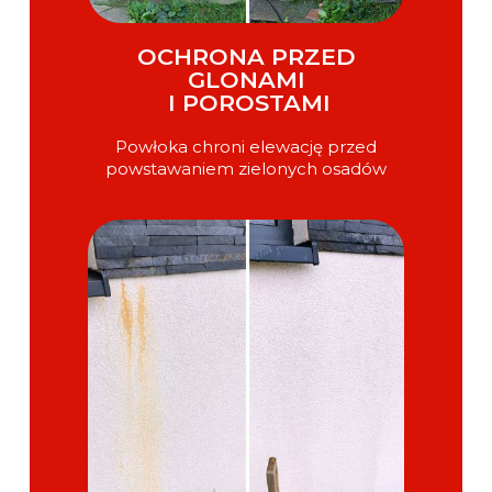
OCHRONA PRZED
GLONAMI
I POROSTAMI
Powłoka chroni elewację przed
powstawaniem zielonych osadów