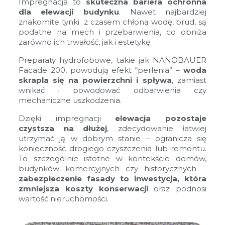
Impregnacja to
skuteczna bariera ochronna
dla elewacji budynku
. Nawet najbardziej
znakomite tynki z czasem chłoną wodę, brud, są
podatne na mech i przebarwienia, co obniża
zarówno ich trwałość, jak i estetykę.
Preparaty hydrofobowe, takie jak NANOBAUER
Facade 200, powodują efekt “perlenia” –
woda
skrapla się na powierzchni i spływa
, zamiast
wnikać i powodować odbarwienia czy
mechaniczne uszkodzenia.
Dzięki impregnacji
elewacja pozostaje
czystsza na dłużej
, zdecydowanie łatwiej
utrzymać ją w dobrym stanie – ogranicza się
konieczność drogiego czyszczenia lub remontu.
To szczególnie istotne w kontekście domów,
budynków komercyjnych czy historycznych –
zabezpieczenie fasady to inwestycja, która
zmniejsza koszty konserwacji
oraz podnosi
wartość nieruchomości.