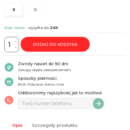
1l
5l
Kup teraz
- wysyłka do
24h
DODAJ DO KOSZYKA
Zwroty nawet do 90 dni
security
Zakupy objęte ubezpieczeniem
Sposoby płatności
credit_card
BLIK, Pobranie, Karta i inne
Oddzwonimy najszybciej jak to możliwe
phone
arrow_forward
Opis
Szczegóły produktu