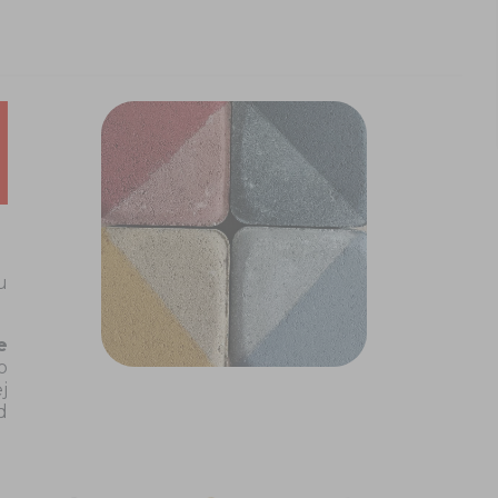
u
e
o
j
d