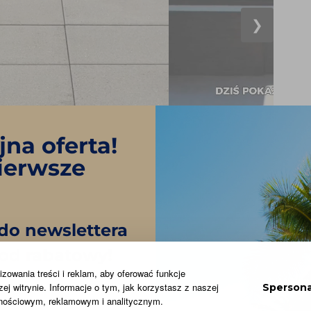
❯
na oferta!
ierwsze
 do newslettera
kod rabatowy!
zowania treści i reklam, aby oferować funkcje
j witrynie. Informacje o tym, jak korzystasz z naszej
Spersona
znościowym, reklamowym i analitycznym.