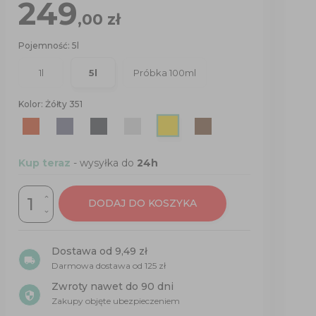
249
,00
zł
Pojemność: 5l
1l
5l
Próbka 100ml
Kolor: Żółty 351
Żółty
Czerwony
Grafitowy
Antracyt
Szary
Brązowy
3016
7024
7016
7040
8017
351
Kup teraz
- wysyłka do
24h
DODAJ DO KOSZYKA
Dostawa od 9,49 zł
local_shipping
Darmowa dostawa od
125 zł
Zwroty nawet do 90 dni
security
Zakupy objęte ubezpieczeniem