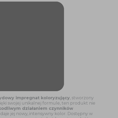
ydowy impregnat koloryzujący
, stworzony
ęki swojej unikalnej formule, ten produkt nie
kodliwym działaniem czynników
nadaje jej nowy, intensywny kolor. Dostępny w