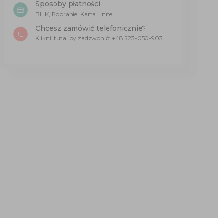
Sposoby płatności
credit_card
BLIK, Pobranie, Karta i inne
Chcesz zamówić telefonicznie?
phone
Kliknij tutaj by zadzwonić: +48 723-050-903