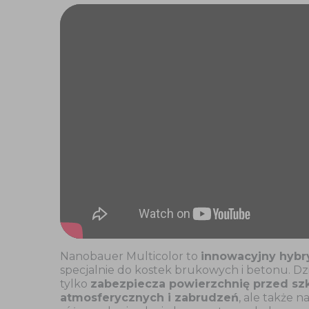
Nanobauer Multicolor to
innowacyjny hybr
specjalnie do kostek brukowych i betonu. Dzi
tylko
zabezpiecza powierzchnię przed sz
atmosferycznych i zabrudzeń
, ale także 