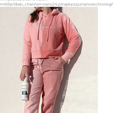
yOm69p0&ab_channel=nano24.plnajlepszyznanotechnolog