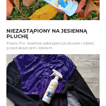
NIEZASTĄPIONY NA JESIENNĄ
PLUCHĘ
Xnano Pro świetnie zabezpiecza obuwie i odzież
przed deszczem i błotem