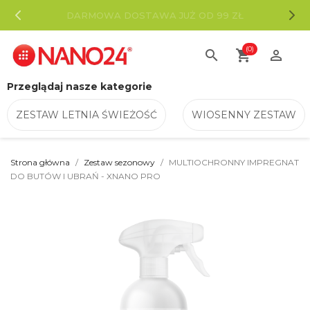
DARMOWA DOSTAWA JUŻ OD 99 ZŁ
(0)
search
shopping_cart

Przeglądaj nasze kategorie
ZESTAW LETNIA ŚWIEŻOŚĆ
WIOSENNY ZESTAW
Strona główna
Zestaw sezonowy
MULTIOCHRONNY IMPREGNAT
DO BUTÓW I UBRAŃ - XNANO PRO