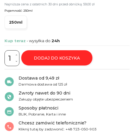
Najniższa cena z ostatnich 30 dni przed obniżką: 59,00 zł
Pojemność: 250ml
250ml
Kup teraz
- wysyłka do
24h
DODAJ DO KOSZYKA
Dostawa od 9,49 zł
local_shipping
Darmowa dostawa od
125 zł
Zwroty nawet do 90 dni
security
Zakupy objęte ubezpieczeniem
Sposoby płatności
credit_card
BLIK, Pobranie, Karta i inne
Chcesz zamówić telefonicznie?
phone
Kliknij tutaj by zadzwonić: +48 723-050-903