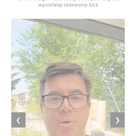
wycofany czerwony 242
❮
❯