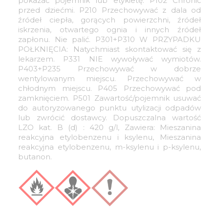
pokazać pojemnik lub etykietę. P102 Chronić
przed dziećmi. P210 Przechowywać z dala od
źródeł ciepła, gorących powierzchni, źródeł
iskrzenia, otwartego ognia i innych źródeł
zapłonu. Nie palić. P301+P310 W PRZYPADKU
POŁKNIĘCIA: Natychmiast skontaktować się z
lekarzem. P331 NIE wywoływać wymiotów.
P403+P235 Przechowywać w dobrze
wentylowanym miejscu. Przechowywać w
chłodnym miejscu. P405 Przechowywać pod
zamknięciem. P501 Zawartość/pojemnik usuwać
do autoryzowanego punktu utylizacji odpadów
lub zwrócić dostawcy.
Dopuszczalna wartość
LZO kat. B (d) : 420 g/l, Zawiera: Mieszanina
reakcyjna etylobenzenu i ksylenu, Mieszanina
reakcyjna etylobenzenu, m-ksylenu i p-ksylenu,
butanon.