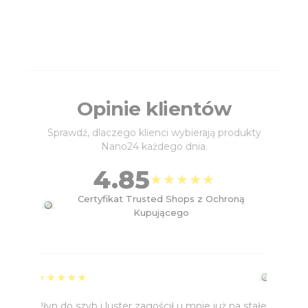
Opinie klientów
Sprawdź, dlaczego klienci wybierają produkty
Nano24 każdego dnia.
4.85
★★★★★
Certyfikat Trusted Shops z Ochroną
Kupującego
★★★★★
Płyn do szyb i luster zagościł u mnie już na stałe.