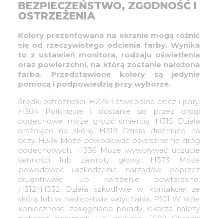
BEZPIECZEŃSTWO, ZGODNOŚĆ I
OSTRZEŻENIA
Kolory prezentowane na ekranie mogą różnić
się od rzeczywistego odcienia farby. Wynika
to z ustawień monitora, rodzaju oświetlenia
oraz powierzchni, na którą zostanie nałożona
farba. Przedstawione kolory są jedynie
pomocą i podpowiedzią przy wyborze.
Środki ostrożności:
H226 Łatwopalna ciecz i pary.
H304 Połknięcie i dostanie się przez drogi
oddechowe może grozić śmiercią. H315 Działa
drażniąco na skórę. H319 Działa drażniąco na
oczy. H335 Może powodować podrażnienie dróg
oddechowych. H336 Może wywoływać uczucie
senności lub zawroty głowy. H373 Może
powodować uszkodzenie narządów poprzez
długotrwałe lub narażenie powtarzane.
H312+H332 Działa szkodliwie w kontakcie ze
skórą lub w następstwie wdychania.
P101 W razie
konieczności zasięgnięcia porady lekarza należy