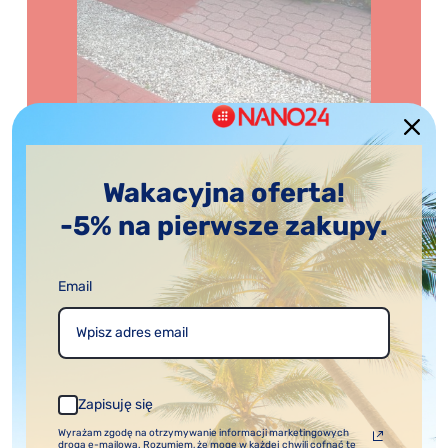
Wakacyjna oferta!
-5% na pierwsze zakupy.
WIDOCZNE REZULTATY
Email
Efekty użycia impregnatu są
natychmiastowe.
Zapisuję się
Wyrażam zgodę na otrzymywanie informacji marketingowych
drogą e-mailową. Rozumiem, że mogę w każdej chwili cofnąć tę