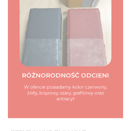
RÓŻNORODNOŚĆ ODCIENI
W ofercie posiadamy kolor czerwony,
żółty, brązowy, szary, grafitowy oraz
antracyt