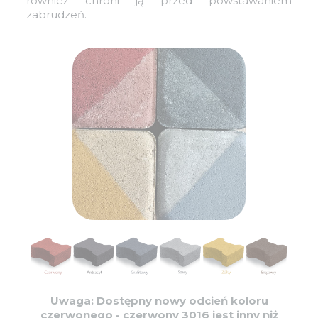
również chroni ją przed powstawaniem
zabrudzeń.
Uwaga: Dostępny nowy odcień koloru
czerwonego - czerwony 3016 jest inny niż