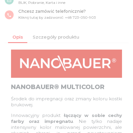
credit_card
BLIK, Pobranie, Karta i inne
Chcesz zamówić telefonicznie?
phone
Kliknij tutaj by zadzwonić: +48 723-050-903
Opis
Szczegóły produktu
NANOBAUER® MULTICOLOR
Środek do impregnacji oraz zmiany koloru kostki
brukowej.
Innowacyjny produkt
łączący w sobie cechy
farby oraz impregnatu
. Nie tylko nadaje
intensywny kolor malowanej powierzchni, ale