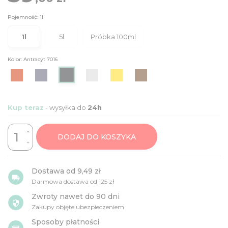
Pojemność: 1l
1l
5l
Próbka 100ml
Kolor: Antracyt 7016
Antracyt
Czerwony
Grafitowy
Szary
Żółty
Brązowy
3016
7024
7040
351
8017
7016
Kup teraz
- wysyłka do
24h
DODAJ DO KOSZYKA
Dostawa od 9,49 zł
local_shipping
Darmowa dostawa od
125 zł
Zwroty nawet do 90 dni
security
Zakupy objęte ubezpieczeniem
Sposoby płatności