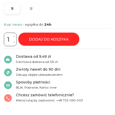
1l
5l
Kup teraz
- wysyłka do
24h
DODAJ DO KOSZYKA
Dostawa od 9,49 zł
local_shipping
Darmowa dostawa od
125 zł
Zwroty nawet do 90 dni
security
Zakupy objęte ubezpieczeniem
Sposoby płatności
credit_card
BLIK, Pobranie, Karta i inne
Chcesz zamówić telefonicznie?
phone
Kliknij tutaj by zadzwonić: +48 723-050-903