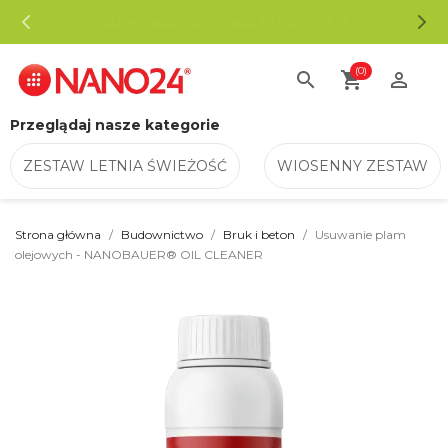
DARMOWA DOSTAWA JUŻ OD 99 ZŁ
(0)
search
shopping_cart

Przeglądaj nasze kategorie
ZESTAW LETNIA ŚWIEŻOŚĆ
WIOSENNY ZESTAW
Strona główna
Budownictwo
Bruk i beton
Usuwanie plam
olejowych - NANOBAUER® OIL CLEANER