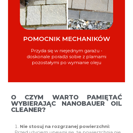
POMOCNIK MECHANIKÓW
Przyda się w niejednym garażu -
doskonale poradzi sobie z plamami
pozostałymi po wymianie oleju
O CZYM WARTO PAMIĘTAĆ
WYBIERAJĄC NANOBAUER OIL
CLEANER?
Nie stosuj na rozgrzanej powierzchni:
Przed użyciem upewnij się, że powierzchnia nie