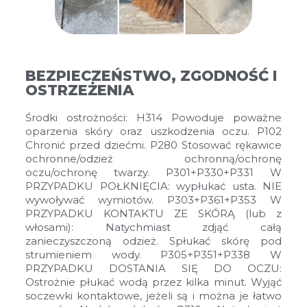
BEZPIECZEŃSTWO, ZGODNOŚĆ I
OSTRZEŻENIA
Środki ostrożności: H314 Powoduje poważne
oparzenia skóry oraz uszkodzenia oczu. P102
Chronić przed dziećmi. P280 Stosować rękawice
ochronne/odzież ochronną/ochronę
oczu/ochronę twarzy. P301+P330+P331 W
PRZYPADKU POŁKNIĘCIA: wypłukać usta. NIE
wywoływać wymiotów. P303+P361+P353 W
PRZYPADKU KONTAKTU ZE SKÓRĄ (lub z
włosami): Natychmiast zdjąć całą
zanieczyszczoną odzież. Spłukać skórę pod
strumieniem wody. P305+P351+P338 W
PRZYPADKU DOSTANIA SIĘ DO OCZU:
Ostrożnie płukać wodą przez kilka minut. Wyjąć
soczewki kontaktowe, jeżeli są i można je łatwo