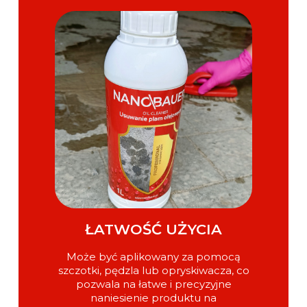
ŁATWOŚĆ UŻYCIA
Może być aplikowany za pomocą
szczotki, pędzla lub opryskiwacza, co
pozwala na łatwe i precyzyjne
naniesienie produktu na