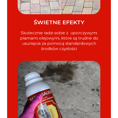
ŚWIETNE EFEKTY
Skutecznie radzi sobie z uporczywymi
plamami olejowymi, które są trudne do
usunięcia za pomocą standardowych
środków czystości